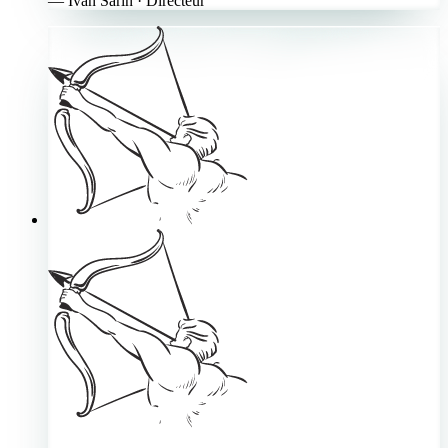
—
Ivan Sarin
· Directeur