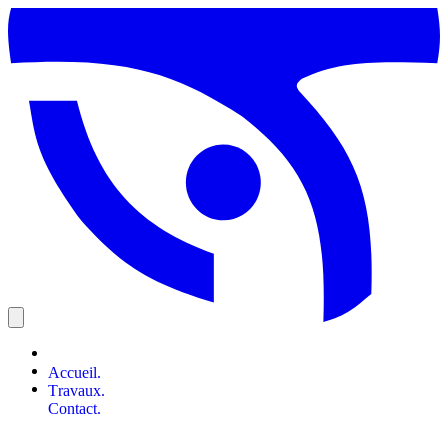
A
c
c
u
e
i
l
.
T
r
a
v
a
u
x
.
C
o
n
t
a
c
t
.