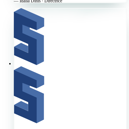
—
Idalia Dinis
· Directrice