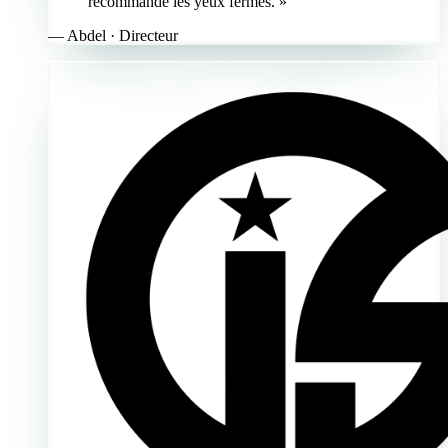
recommande les yeux fermés. »
—
Abdel
· Directeur