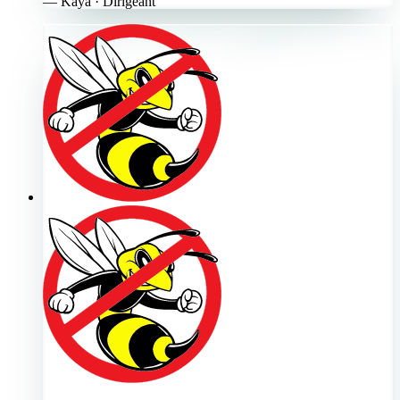
—
Kaya
· Dirigeant