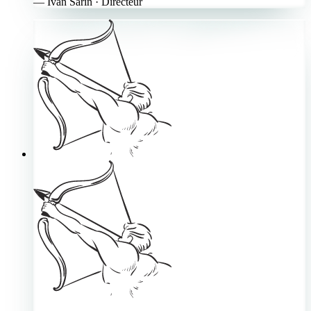
—
Ivan Sarin
· Directeur